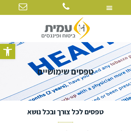
פתח סרגל
טפסים שימושיים
טפסים לכל צורך ובכל נושא