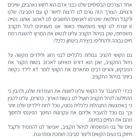
אחד הצרכים הבסיסיים שלנו כבני אדם הוא לחוש נאהבים, שייכים
ורצויים. הצורך הזה גורם לנו לרצות ליישר קו עם הסביבה שלנו
ולקבל החלטות שיגרמו לאנשים החשובים לנו לאהוב אותנו. נטייה
זו יוצרת לנו קושי משמעותי כאשר אנו מעוניינים לנהל תקציב
משפחתי, שכן בניהול תקציב עלינו לנטוש את המרוץ להשגת רמת
חיים גבוהה ולהחליפו ביצירת ביטחון כלכלי.
גם הקושי להציב גבולות כלכליים לבני הזוג ולילדים מקשה על
ניהול התקציב, שכן הוא דורש מאיתנו לאכזב בטווח הקצר את
המבקש, והורים רבים מתארים את הקושי לומר לא לילד כקשה
ביותר בניהול התקציב.
בכדי להתגבר על הקושי עלינו לשנות את העמדות שלנו, ולהבין כי
ההחלטה לנהל תקציב תועיל לנו בטווח הארוך. כהורים, עלינו להבין
כי באמצעות התנהלות כלכלית נכונה, נוכל לתת לילדים שלנו יותר
וכך גם נוכל להעביר אליהם את עקרונות החינוך הפיננסי ולחסוך
מהם את החיים במינוס.
גיוס של בני המשפחה לניהול תקציב, יאפשר לנו להתמיד ולקבל
חיזוק ברגעים הקשים וליצור סביבה תומכת ומפרגנת.