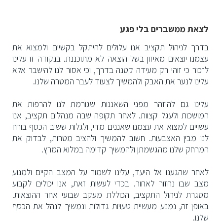
לצאת ממשברים בלי פגע
בדרך לניהול תקציב אנו עלולים להיתקל בקשיים ולמצוא את
עצמנו יוצאים מאיזון בשל הוצאה לא מתוכננת. בנקודה זו עלינו
לזכור כי זוהי רק מעידה קטנה בדרך, וכי אסור לנו להישבר אלא
עלינו לנער את האבק ולהמשיך לצעוד לעבר המטרה שלנו.
עלינו גם להיזהר מפני השאננות שגורמת לנו להרפות את
המושכות ולעגל קצוות. לאחר תקופה שבה מנהלים תקציב, אנו
עשויים למצוא את עצמנו שאננים מדי, ולגלות ששוב הכסף בורח
לנו מבין האצבעות. חשוב להמשיך ולהציב מטרות, לבדוק את
המרחק שלנו מהגשמתן ולהמשיך קדימה במלוא המרץ.
לאחר שהגענו אל היעד, עלינו לשמור על המצב הקיים ולמנוע
מצב שבו נחזור לאחור. בכדי לעשות זאת, אנו יכולים לקבוע
מסגרת לניהול התקציב, הכוללת מעקב שבועי אחר ההוצאות.
באופן זה, נמנע מעשיית טעויות גדולות ונמשיך לנהל את הכסף
שלנו.